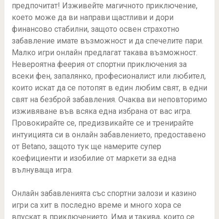
предпочитат! Изживейте магичното приключение,
което може да ви направи щастливи и дори
финансово стабилни, защото освен страхотно
забавление имате възможност и да спечелите пари.
Малко игри онлайн предлагат такава възможност.
Невероятна феерия от спортни приключения за
всеки фен, запалянко, професионалист или любител,
които искат да се потопят в един любим свят, в едни
свят на безброй забавления. Очаква ви неповторимо
изживяване във всяка една избрана от вас игра.
Провокирайте се, предизвикайте се и тренирайте
интуицията си в онлайн забавлението, предоставено
от Betano, защото тук ще намерите супер
коефициенти и изобилие от маркети за една
вълнуваща игра.
Онлайн забавленията със спортни залози и казино
игри са хит в последно време и много хора се
впускат в приключението. Има и такива, които се