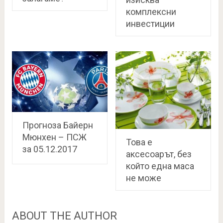
комплексни
инвестиции
Прогноза Байерн
Мюнхен – ПСЖ
Това е
за 05.12.2017
аксесоарът, без
който една маса
не може
ABOUT THE AUTHOR