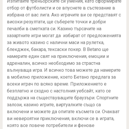
Изпитайте треньорските си умения, като сформирате
отбор от футболисти и се впуснете в състезание в
избрана от вас лига. Ако играчите ви се представят с
високи резултати, ще съберете точки и добри
печалби в сметката си. Казино търсачите на
хазартните игри могат да избират от предложенията
за живото казино с налични маси на рулетка,
блекджек, бакара, тексаски покер. В Betano ще
намерите един свят на приключения, емоции и
адреналин, всичко необходимо за страстна
вълнуваща игра. И всичко това можете да намерите
в мобилно приложение, което Бетано предлага за
всеки играч по всяко време. Приложението е
безплатно и сходно с настолния уебсайт, като се
поддържа на съществуващите браузъри. Спортните
залози, казино игрите, виртуалките също са
включени и можете да опитате късмета си. Очакват
ви невероятни приключения, включи се в играта,
която все повече потребители и фенове