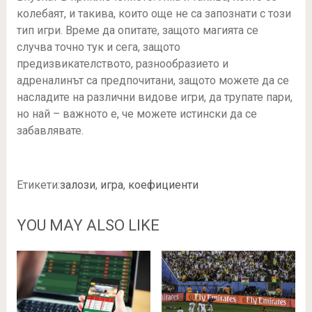
колебаят, и такива, които още не са запознати с този
тип игри. Време да опитате, защото магията се
случва точно тук и сега, защото
предизвикателството, разнообразието и
адреналинът са предпочитани, защото можете да се
насладите на различни видове игри, да трупате пари,
но най – важното е, че можете истински да се
забавлявате.
Етикети:
залози
,
игра
,
коефициенти
YOU MAY ALSO LIKE