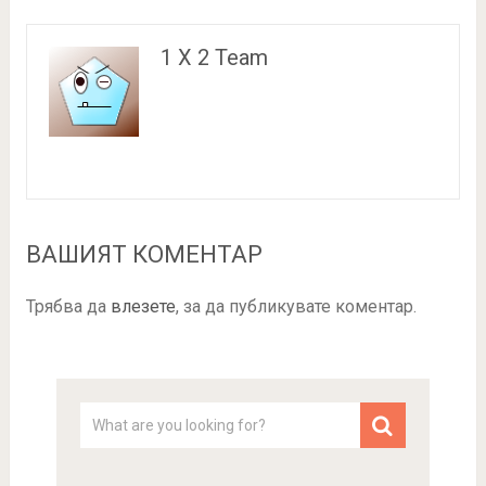
1 X 2 Team
ВАШИЯТ КОМЕНТАР
Трябва да
влезете
, за да публикувате коментар.