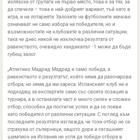
излязоха от групата на първо място, това е за тях, за
да спечели – това е най-добрият вариант, тъй като в
игра,
и на лотарията.
Залозите на футболните мачове
означават не само избора на победителя, но и
възможностите на клубовете в различни ситуации,
така че днес никой не изключва резултата от
равенството, очевидно хандикапът -1 може да бъде
губещ залог.
„Атлетико Мадрид Мадрид е само победа, а
равенството е резултатът, който няма да разочарова
отбора, но няма да им хареса.
Испанският клуб не е
подходящ за експертите само със своята позиция в
турнира, а в останалата част е много силен и сложен
отбор, способен да постигне успех и да се появи
като победител от различни ситуации.
С поглед към
последните резултати изглежда, че този отбор не се
страхува от съперници, защото дори и сегашният
шампион на Испания не успя да победи отбора в