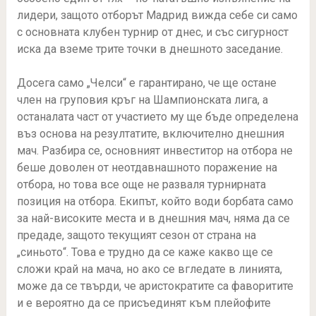
лидери, защото отборът Мадрид вижда себе си само
с основната клубен турнир от днес, и със сигурност
иска да вземе трите точки в днешното заседание.
Досега само „Челси“ е гарантирано, че ще остане
член на груповия кръг на Шампионската лига, а
останалата част от участието му ще бъде определена
въз основа на резултатите, включително днешния
мач.
Разбира се, основният инвеститор на отбора не
беше доволен от неотдавнашното поражение на
отбора, но това все още не разваля турнирната
позиция на отбора.
Екипът, който води борбата само
за най-високите места и в днешния мач, няма да се
предаде, защото текущият сезон от страна на
„синьото“.
Това е трудно да се каже какво ще се
сложи край на мача, но ако се вгледате в линията,
може да се твърди, че аристократите са фаворитите
и е вероятно да се присъединят към плейофите