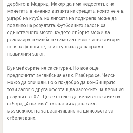
дербито в Мадрид.
Макар да има недостатък на
монетата, а именно визията на срещата, която не е в
ущърб на клуба, но липсата на подкрепа може да
повлияе на резултата.
Футболните залози са
единственото място, където отборът може да
реализира печалба не само за своите инвеститори,
но и за феновете, които успяха да направят
правилния залог.
Букмейкърите не са сигурни.
Но все още
предпочитат английския език.
Разбира се, Челси
може да спечели, но е по-добре да комбинирате
този залог с друга оферта и да заложите на двойния
резултат от X2.
Що се отнася до възможностите на
отбора, „Атлетико“, тогава виждате само
възможността за реализиране на шансовете за
отбелязване.