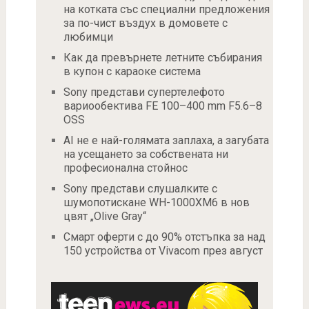
на котката със специални предложения
за по-чист въздух в домовете с
любимци
Как да превърнете летните събирания
в купон с караоке система
Sony представи супертелефото
вариообектива FE 100–400 mm F5.6–8
OSS
AI не е най-голямата заплаха, а загубата
на усещането за собствената ни
професионална стойнос
Sony представи слушалките с
шумопотискане WH-1000XM6 в нов
цвят „Olive Gray“
Смарт оферти с до 90% отстъпка за над
150 устройства от Vivacom през август