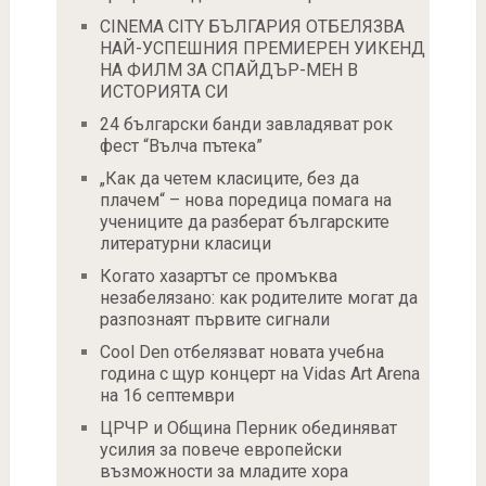
CINEMA CITY БЪЛГАРИЯ ОТБЕЛЯЗВА
НАЙ-УСПЕШНИЯ ПРЕМИЕРЕН УИКЕНД
НА ФИЛМ ЗА СПАЙДЪР-МЕН В
ИСТОРИЯТА СИ
24 български банди завладяват рок
фест “Вълча пътека”
„Как да четем класиците, без да
плачем“ – нова поредица помага на
учениците да разберат българските
литературни класици
Когато хазартът се промъква
незабелязано: как родителите могат да
разпознаят първите сигнали
Cool Den отбелязват новата учебна
година с щур концерт на Vidas Art Arena
на 16 септември
​ЦРЧР и Община Перник обединяват
усилия за повече европейски
възможности за младите хора